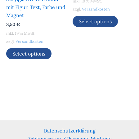
inkl. 19 % MwSt.
mit Figur, Text, Farbe und
zzgl.
Versandkosten
Magnet
Select options
3,50
€
inkl. 19 % MwSt.
zzgl.
Versandkosten
Select options
Datenschutzerklärung
Zahlungsarten / Payments Methode