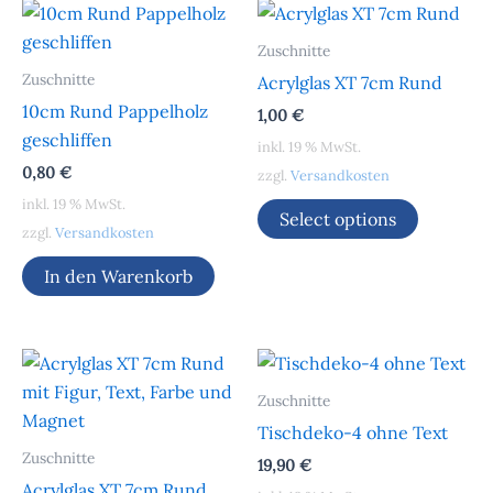
Zuschnitte
Zuschnitte
Acrylglas XT 7cm Rund
10cm Rund Pappelholz
1,00
€
geschliffen
inkl. 19 % MwSt.
0,80
€
zzgl.
Versandkosten
inkl. 19 % MwSt.
Select options
zzgl.
Versandkosten
In den Warenkorb
Zuschnitte
Tischdeko-4 ohne Text
Zuschnitte
19,90
€
Acrylglas XT 7cm Rund