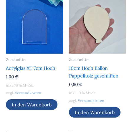
Zuschnitte
Zuschnitte
Acrylglas XT 7cm Hoch
10cm Hoch Ballon
Pappelholz geschliffen
1,00
€
0,80
€
inkl. 19 % MwSt.
zzgl.
Versandkosten
inkl. 19 % MwSt.
zzgl.
Versandkosten
In den Warenkorb
In den Warenkorb