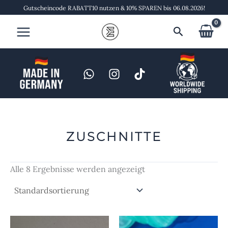
Zum
Gutscheincode RABATT10 nutzen & 10% SPAREN bis 06.08.2026!
Inhalt
Suchen
springen
ZUSCHNITTE
Alle 8 Ergebnisse werden angezeigt