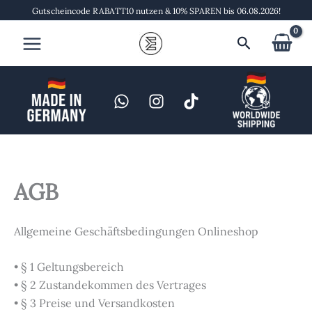
Zum
Gutscheincode RABATT10 nutzen & 10% SPAREN bis 06.08.2026!
Inhalt
Suchen
springen
AGB
Allgemeine Geschäftsbedingungen Onlineshop
• § 1 Geltungsbereich
• § 2 Zustandekommen des Vertrages
• § 3 Preise und Versandkosten