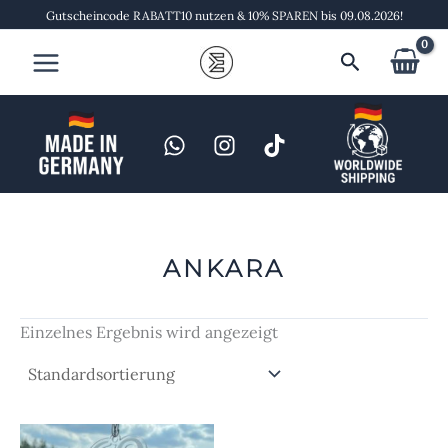
Zum
Gutscheincode RABATT10 nutzen & 10% SPAREN bis 09.08.2026!
Inhalt
Suchen
springen
ANKARA
Einzelnes Ergebnis wird angezeigt