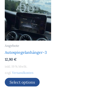
Angebote
Autospiegelanhänger-3
12,90
€
inkl. 19 % MwSt.
zzgl.
Versandkosten
Select options