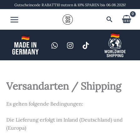
Zum
Gutscheincode RABATT10 nutzen & 10% SPAREN bis 06.08.2026!
Inhalt
Suchen
springen
Versandarten / Shipping
Es gelten folgende Bedingungen:
Die Lieferung erfolgt im Inland (Deutschland) und
(Europa)