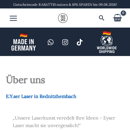
Zum
Gutscheincode RABATT10 nutzen & 10% SPAREN bis 09.08.2026!
Inhalt
Suchen
springen
Über uns
E.Y.ser Laser in Rednitzhembach
„Unsere Laserkunst veredelt Ihre Ideen – Eyser
Laser macht sie unvergesslich!“