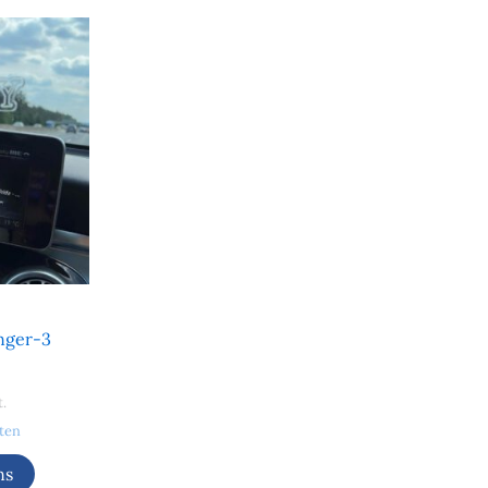
nger-3
t.
ten
ns