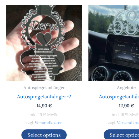
Autospiegelanhänger
Angebote
Autospiegelanhänger-2
Autospiegelanhä
14,90
€
12,90
€
inkl. 19 % MwSt.
inkl. 19 % MwS
zzgl.
Versandkosten
zzgl.
Versandkos
Select options
Select optio