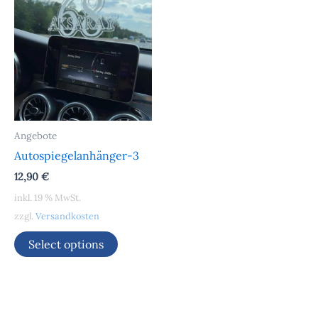
Angebote
Autospiegelanhänger-3
12,90
€
inkl. 19 % MwSt.
zzgl.
Versandkosten
Select options