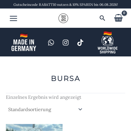
Zum
Gutscheincode RABATT10 nutzen & 10% SPAREN bis 06.08.2026!
Inhalt
Suchen
springen
BURSA
Einzelnes Ergebnis wird angezeigt