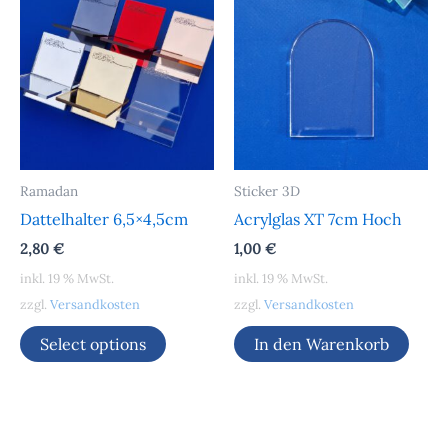
Ramadan
Sticker 3D
Dattelhalter 6,5×4,5cm
Acrylglas XT 7cm Hoch
2,80
€
1,00
€
inkl. 19 % MwSt.
inkl. 19 % MwSt.
zzgl.
Versandkosten
zzgl.
Versandkosten
Select options
In den Warenkorb