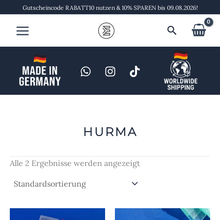
Zum
Gutscheincode RABATT10 nutzen & 10% SPAREN bis 09.08.2026!
Inhalt
Suchen
springen
HURMA
Alle 2 Ergebnisse werden angezeigt