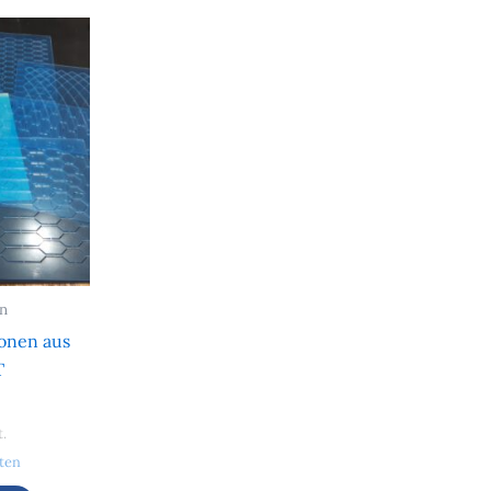
n
onen aus
T
t.
ten