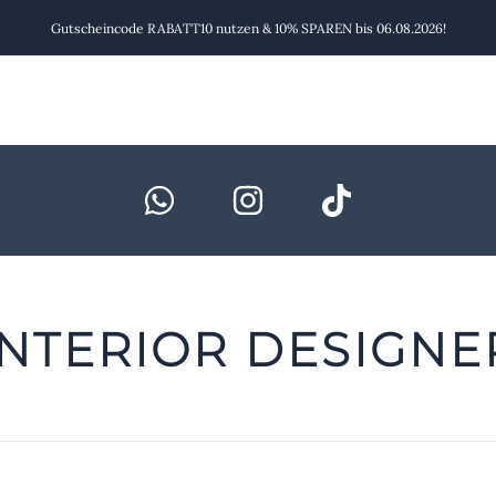
Gutscheincode RABATT10 nutzen & 10% SPAREN bis 06.08.2026!
​INTERIOR DESIGNE