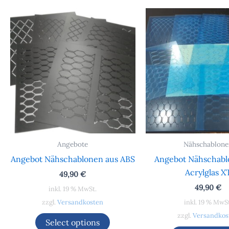
Angebote
Nähschablone
Angebot Nähschablonen aus ABS
Angebot Nähschabl
Acrylglas X
49,90
€
49,90
€
inkl. 19 % MwSt.
zzgl.
Versandkosten
inkl. 19 % MwS
zzgl.
Versandkos
Select options