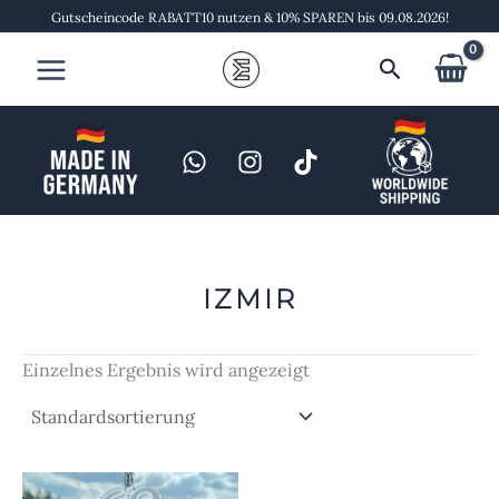
Zum
Gutscheincode RABATT10 nutzen & 10% SPAREN bis 09.08.2026!
Inhalt
Suchen
springen
IZMIR
Einzelnes Ergebnis wird angezeigt