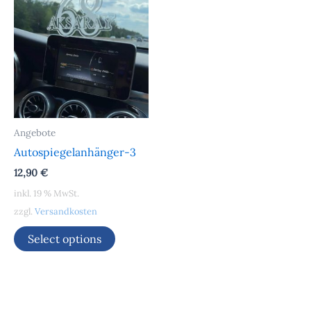
Angebote
Autospiegelanhänger-3
12,90
€
inkl. 19 % MwSt.
zzgl.
Versandkosten
Select options