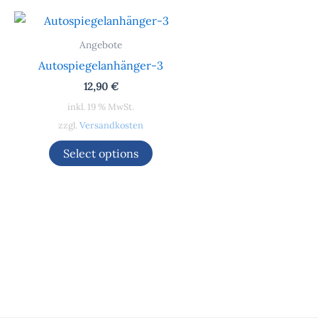
Angebote
Autospiegelanhänger-3
12,90
€
inkl. 19 % MwSt.
zzgl.
Versandkosten
Select options