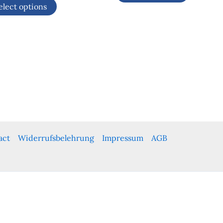
elect options
act
Widerrufsbelehrung
Impressum
AGB