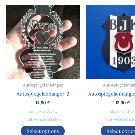
Autospiegelanhänger
Autospiegelanhä
Autospiegelanhänger-2
Autospiegelanhänger
14,90
€
12,90
€
inkl. 19 % MwSt.
inkl. 19 % MwS
zzgl.
Versandkosten
zzgl.
Versandkos
Select options
Select optio