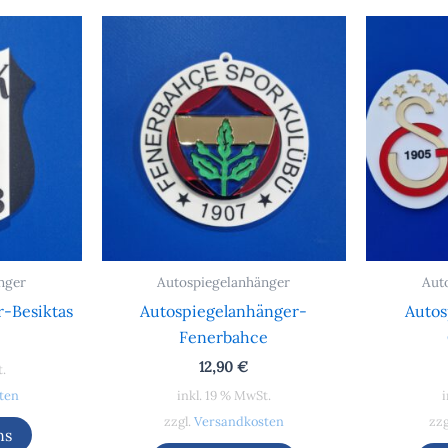
nger
Autospiegelanhänger
Aut
-Besiktas
Autospiegelanhänger-
Autos
Fenerbahce
12,90
€
t.
ten
inkl. 19 % MwSt.
i
zzgl.
Versandkosten
zzg
ns