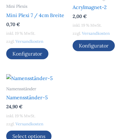
Mini Plexis
Acrylmagnet-2
Mini Plexi 7 / 4cm Breite
2,00
€
0,70
€
inkl. 19 % MwSt.
inkl. 19 % MwSt.
zzgl.
Versandkosten
zzgl.
Versandkosten
Konfigurator
Konfigurator
Namensständer
Namensständer-5
24,90
€
inkl. 19 % MwSt.
zzgl.
Versandkosten
Select options