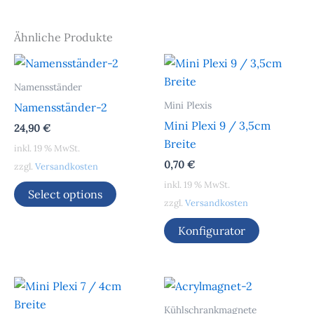
Ähnliche Produkte
Namensständer
Mini Plexis
Namensständer-2
Mini Plexi 9 / 3,5cm
24,90
€
Breite
inkl. 19 % MwSt.
0,70
€
zzgl.
Versandkosten
inkl. 19 % MwSt.
Select options
zzgl.
Versandkosten
Konfigurator
Kühlschrankmagnete