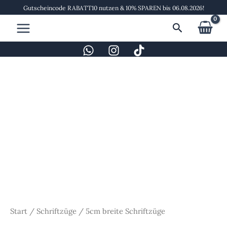
Zum
Gutscheincode RABATT10 nutzen & 10% SPAREN bis 06.08.2026!
Inhalt
Suchen
springen
5cm
breite
Schriftzüge
Menge
Start
/
Schriftzüge
/ 5cm breite Schriftzüge