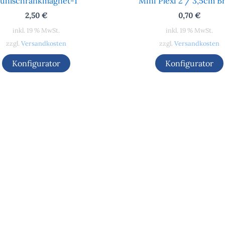
ühlschrankmagnet-1
Mini Plexi 2 / 3,5cm Br
2,50
€
0,70
€
inkl. 19 % MwSt.
inkl. 19 % MwSt.
zzgl.
Versandkosten
zzgl.
Versandkosten
Konfigurator
Konfigurator