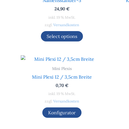
Namensständer-5
K
24,90
€
inkl. 19 % MwSt.
zzgl.
Versandkosten
Select options
Mini Plexis
Mini Plexi 12 / 3,5cm Breite
0,70
€
inkl. 19 % MwSt.
zzgl.
Versandkosten
Konfigurator