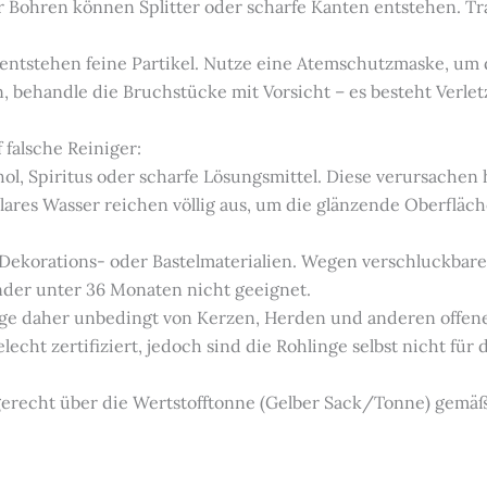
 Bohren können Splitter oder scharfe Kanten entstehen. Tra
 entstehen feine Partikel. Nutze eine Atemschutzmaske, um
en, behandle die Bruchstücke mit Vorsicht – es besteht Verl
 falsche Reiniger:
hol, Spiritus oder scharfe Lösungsmittel. Diese verursachen
ares Wasser reichen völlig aus, um die glänzende Oberfläch
e Dekorations- oder Bastelmaterialien. Wegen verschluckbare
inder unter 36 Monaten nicht geeignet.
linge daher unbedingt von Kerzen, Herden und anderen offe
lecht zertifiziert, jedoch sind die Rohlinge selbst nicht für
hgerecht über die Wertstofftonne (Gelber Sack/Tonne) gemä