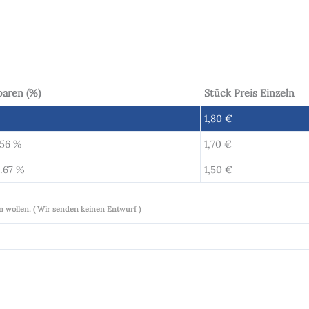
paren (%)
Stück Preis Einzeln
1,80
€
.56 %
1,70
€
6.67 %
1,50
€
n wollen. ( Wir senden keinen Entwurf )