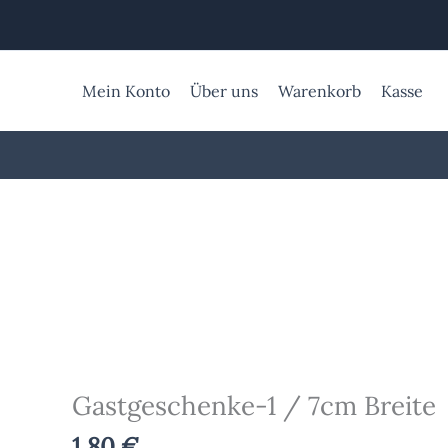
Zum
Inhalt
springen
Mein Konto
Über uns
Warenkorb
Kasse
Gastgeschenke-
1
/
7cm
Breite
Menge
Gastgeschenke-1 / 7cm Breite
1,80
€