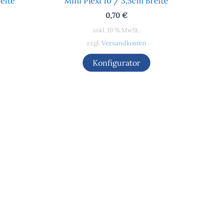
eite
Mini Plexi 10 / 3,5cm Breite
0,70
€
inkl. 19 % MwSt.
zzgl.
Versandkosten
Konfigurator