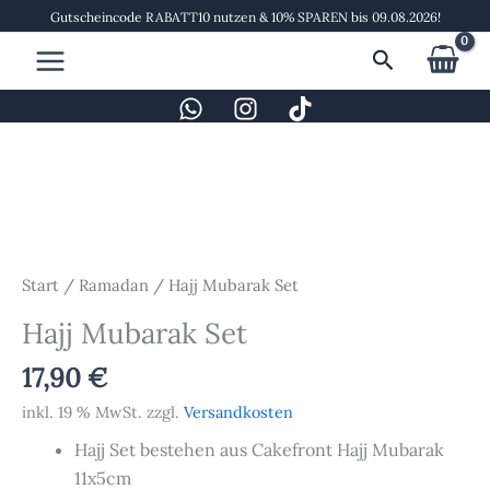
Zum
Gutscheincode RABATT10 nutzen & 10% SPAREN bis 09.08.2026!
Inhalt
Suchen
springen
Hajj
Mubarak
Set
Menge
Start
/
Ramadan
/ Hajj Mubarak Set
Hajj Mubarak Set
17,90
€
inkl. 19 % MwSt.
zzgl.
Versandkosten
Hajj Set bestehen aus Cakefront Hajj Mubarak
11x5cm