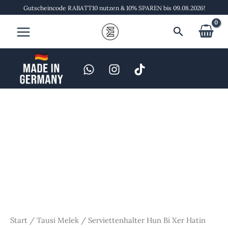
Zum
Gutscheincode RABATT10 nutzen & 10% SPAREN bis 09.08.2026!
Inhalt
Suchen
springen
Serviettenhalter
Hun
Bi
Xer
Hatin
Menge
Start
/
Tausi Melek
/ Serviettenhalter Hun Bi Xer Hatin