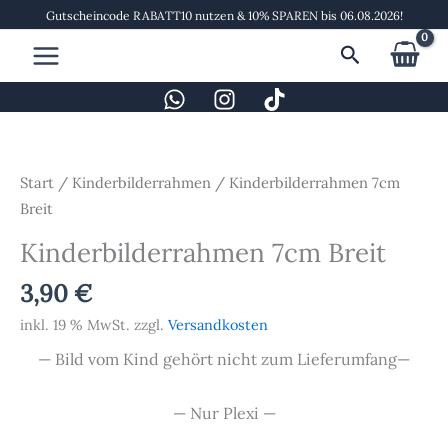
Zum
Gutscheincode RABATT10 nutzen & 10% SPAREN bis 06.08.2026!
Inhalt
Suchen
springen
Kinderbilderrahmen
7cm
Breit
Start
/
Kinderbilderrahmen
/ Kinderbilderrahmen 7cm
Menge
Breit
Kinderbilderrahmen 7cm Breit
3,90
€
inkl. 19 % MwSt.
zzgl.
Versandkosten
— Bild vom Kind gehört nicht zum Lieferumfang—
— Nur Plexi —