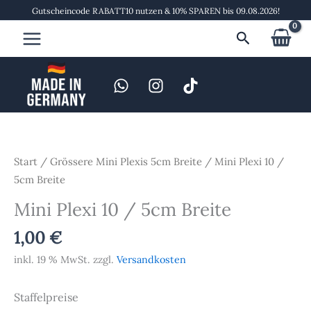
Zum
Gutscheincode RABATT10 nutzen & 10% SPAREN bis 09.08.2026!
Inhalt
Suchen
springen
Mini
Plexi
10
Start
/
Grössere Mini Plexis 5cm Breite
/ Mini Plexi 10 /
/
5cm Breite
5cm
Mini Plexi 10 / 5cm Breite
Breite
Menge
1,00
€
inkl. 19 % MwSt.
zzgl.
Versandkosten
Staffelpreise