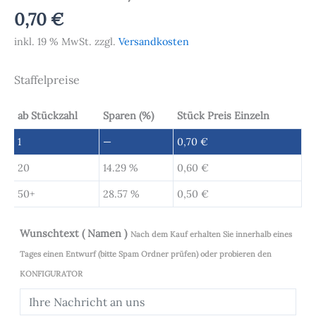
0,70
€
inkl. 19 % MwSt.
zzgl.
Versandkosten
Staffelpreise
ab Stückzahl
Sparen (%)
Stück Preis Einzeln
1
—
0,70
€
20
14.29 %
0,60
€
50+
28.57 %
0,50
€
Wunschtext ( Namen )
Nach dem Kauf erhalten Sie innerhalb eines
Tages einen Entwurf (bitte Spam Ordner prüfen) oder probieren den
KONFIGURATOR