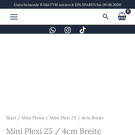
Zum
Gutscheincode RABATT10 nutzen & 10% SPAREN bis 09.08.2026!
Inhalt
Suchen
springen
Mini
Plexi
25
/
4cm
Breite
Menge
Start
/
Mini Plexis
/ Mini Plexi 25 / 4cm Breite
Mini Plexi 25 / 4cm Breite