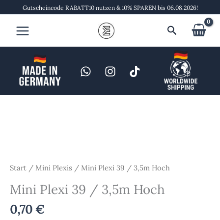
Zum
Gutscheincode RABATT10 nutzen & 10% SPAREN bis 06.08.2026!
Inhalt
Suchen
springen
Mini
Plexi
39
/
3,5m
Hoch
Start
/
Mini Plexis
/ Mini Plexi 39 / 3,5m Hoch
Menge
Mini Plexi 39 / 3,5m Hoch
0,70
€