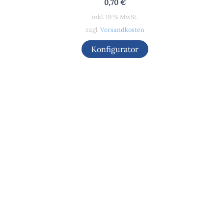
0,70
€
inkl. 19 % MwSt.
zzgl.
Versandkosten
Konfigurator