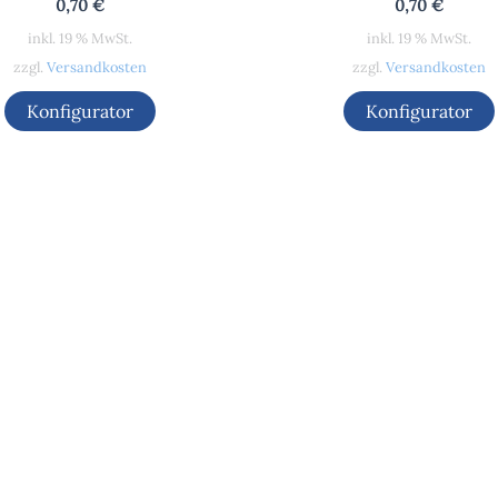
0,70
€
0,70
€
inkl. 19 % MwSt.
inkl. 19 % MwSt.
zzgl.
Versandkosten
zzgl.
Versandkosten
Konfigurator
Konfigurator