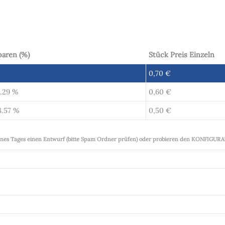
paren (%)
Stück Preis Einzeln
0,70
€
4.29 %
0,60
€
8.57 %
0,50
€
eines Tages einen Entwurf (bitte Spam Ordner prüfen) oder probieren den KONFIGUR