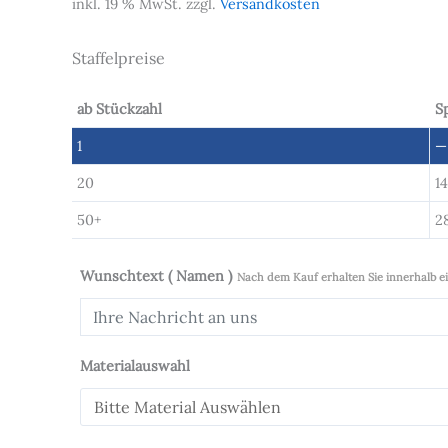
inkl. 19 % MwSt.
zzgl.
Versandkosten
Staffelpreise
ab Stückzahl
S
1
—
20
1
50+
2
Wunschtext ( Namen )
Nach dem Kauf erhalten Sie innerhalb 
Materialauswahl