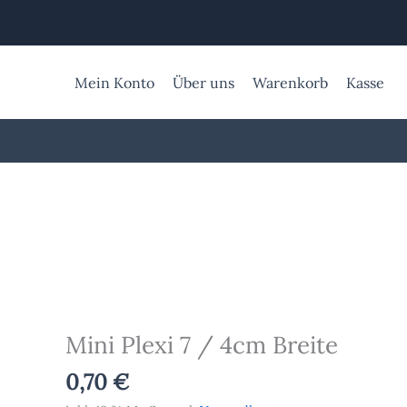
Zum
Inhalt
springen
Mein Konto
Über uns
Warenkorb
Kasse
Mini
Plexi
7
/
4cm
Mini Plexi 7 / 4cm Breite
Breite
Menge
0,70
€