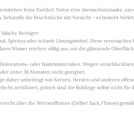
 entstehen feine Partikel. Nutze eine Atemschutzmaske, um
en, behandle die Bruchstücke mit Vorsicht – es besteht Verl
 falsche Reiniger:
hol, Spiritus oder scharfe Lösungsmittel. Diese verursachen
ares Wasser reichen völlig aus, um die glänzende Oberfläch
e Dekorations- oder Bastelmaterialien. Wegen verschluckbare
inder unter 36 Monaten nicht geeignet.
linge daher unbedingt von Kerzen, Herden und anderen offe
lecht zertifiziert, jedoch sind die Rohlinge selbst nicht für
hgerecht über die Wertstofftonne (Gelber Sack/Tonne) gemä