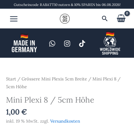
Zum
Gutscheincode RABATT10 nutzen & 10% SPAREN bis 06.08.2026!
Inhalt
Suchen
springen
Mini
Plexi
8
Start
/
Grössere Mini Plexis 5cm Breite
/ Mini Plexi 8 /
/
5cm Höhe
5cm
Mini Plexi 8 / 5cm Höhe
Höhe
Menge
1,00
€
inkl. 19 % MwSt.
zzgl.
Versandkosten