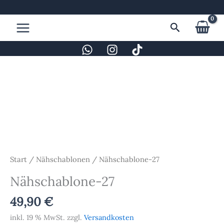
Zum
Inhalt
Suchen
springen
Nähschablone-
27
Menge
Start
/
Nähschablonen
/ Nähschablone-27
Nähschablone-27
49,90
€
inkl. 19 % MwSt.
zzgl.
Versandkosten