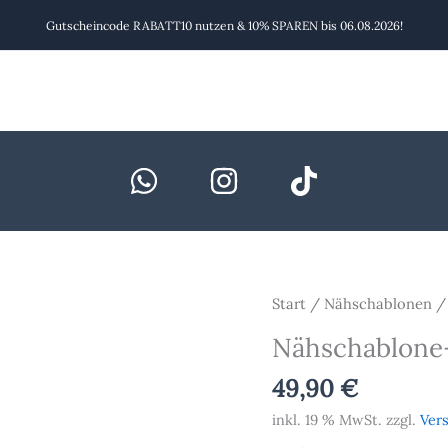
Gutscheincode RABATT10 nutzen & 10% SPAREN bis 06.08.2026!
Nähschablone-
Start
/
Nähschablonen
/
32
Nähschablone
Menge
49,90
€
inkl. 19 % MwSt.
zzgl.
Ver