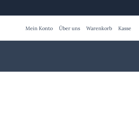
Zum
Inhalt
springen
Mein Konto
Über uns
Warenkorb
Kasse