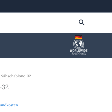
Suchen
 Nähschablone-32
-32
sandkosten