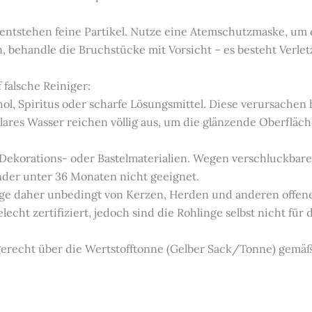
 entstehen feine Partikel. Nutze eine Atemschutzmaske, um
en, behandle die Bruchstücke mit Vorsicht – es besteht Verl
 falsche Reiniger:
hol, Spiritus oder scharfe Lösungsmittel. Diese verursachen
ares Wasser reichen völlig aus, um die glänzende Oberfläch
e Dekorations- oder Bastelmaterialien. Wegen verschluckbare
inder unter 36 Monaten nicht geeignet.
linge daher unbedingt von Kerzen, Herden und anderen offe
lecht zertifiziert, jedoch sind die Rohlinge selbst nicht für
hgerecht über die Wertstofftonne (Gelber Sack/Tonne) gemä