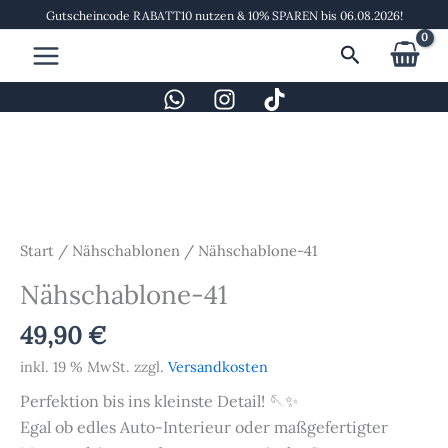
Zum
Gutscheincode RABATT10 nutzen & 10% SPAREN bis 06.08.2026!
Inhalt
Suchen
springen
Nähschablone-
41
Menge
Start
/
Nähschablonen
/ Nähschablone-41
Nähschablone-41
49,90
€
inkl. 19 % MwSt.
zzgl.
Versandkosten
Perfektion bis ins kleinste Detail! 🪡✨
Egal ob edles Auto-Interieur oder maßgefertigter