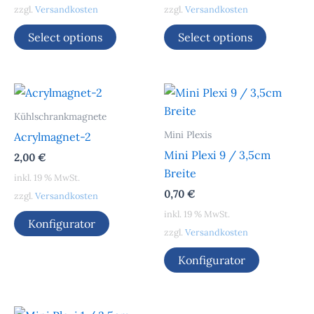
zzgl.
Versandkosten
zzgl.
Versandkosten
Select options
Select options
Kühlschrankmagnete
Mini Plexis
Acrylmagnet-2
Mini Plexi 9 / 3,5cm
2,00
€
Breite
inkl. 19 % MwSt.
0,70
€
zzgl.
Versandkosten
inkl. 19 % MwSt.
Konfigurator
zzgl.
Versandkosten
Konfigurator