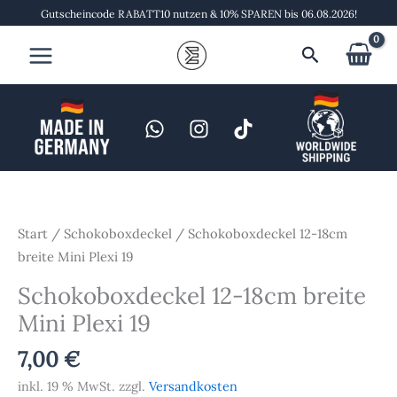
Zum
Gutscheincode RABATT10 nutzen & 10% SPAREN bis 06.08.2026!
Inhalt
Suchen
springen
Schokoboxdeckel
12-
18cm
Start
/
Schokoboxdeckel
/ Schokoboxdeckel 12-18cm
breite
breite Mini Plexi 19
Mini
Schokoboxdeckel 12-18cm breite
Plexi
Mini Plexi 19
19
Menge
7,00
€
inkl. 19 % MwSt.
zzgl.
Versandkosten