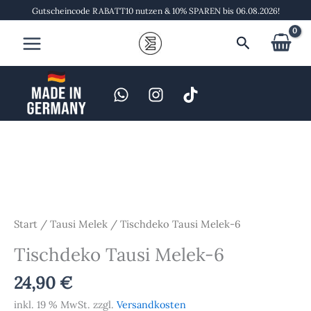
Zum
Gutscheincode RABATT10 nutzen & 10% SPAREN bis 06.08.2026!
Inhalt
Suchen
springen
Tischdeko
Tausi
Melek-
6
Menge
Start
/
Tausi Melek
/ Tischdeko Tausi Melek-6
Tischdeko Tausi Melek-6
24,90
€
inkl. 19 % MwSt.
zzgl.
Versandkosten