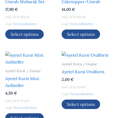
Umrah Mubarak Set
Caketopper-Umrah
17,90
€
14,00
€
inkl. 19 % MwSt.
inkl. 19 % MwSt.
zzgl.
Versandkosten
zzgl.
Versandkosten
Select options
Select options
Ayetel Kursi / Dualar
Ayetel Kursi / Dualar
Ayetel Kursi Ovalform
Ayetel Kursi Mini
2,00
€
Aufsteller
inkl. 19 % MwSt.
4,50
€
zzgl.
Versandkosten
inkl. 19 % MwSt.
Select options
zzgl.
Versandkosten