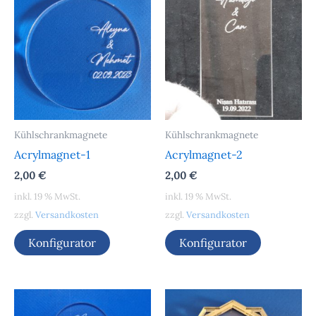
Kühlschrankmagnete
Kühlschrankmagnete
Acrylmagnet-1
Acrylmagnet-2
2,00
€
2,00
€
inkl. 19 % MwSt.
inkl. 19 % MwSt.
zzgl.
Versandkosten
zzgl.
Versandkosten
Konfigurator
Konfigurator