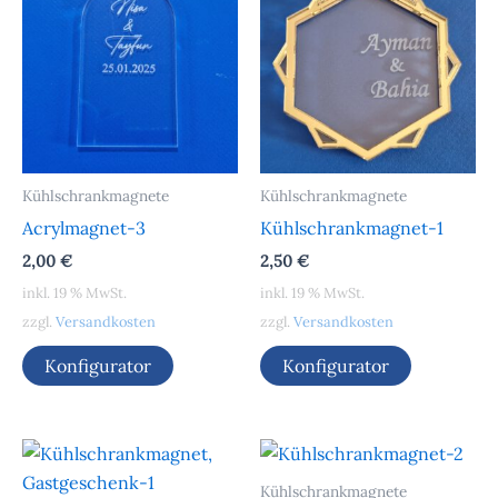
Kühlschrankmagnete
Kühlschrankmagnete
Acrylmagnet-3
Kühlschrankmagnet-1
2,00
€
2,50
€
inkl. 19 % MwSt.
inkl. 19 % MwSt.
zzgl.
Versandkosten
zzgl.
Versandkosten
Konfigurator
Konfigurator
Kühlschrankmagnete