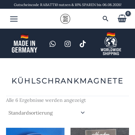
Zum
Gutscheincode RABATT10 nutzen & 10% SPAREN bis 06.08.2026!
Inhalt
Suchen
springen
KÜHLSCHRANKMAGNETE
Alle 6 Ergebnisse werden angezeigt