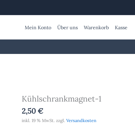
Zum
Inhalt
springen
Mein Konto
Über uns
Warenkorb
Kasse
Kühlschrankmagnet-
1
Menge
Kühlschrankmagnet-1
2,50
€
inkl. 19 % MwSt.
zzgl.
Versandkosten