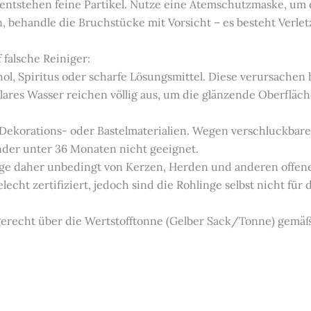
 entstehen feine Partikel. Nutze eine Atemschutzmaske, um
en, behandle die Bruchstücke mit Vorsicht – es besteht Verl
 falsche Reiniger:
hol, Spiritus oder scharfe Lösungsmittel. Diese verursachen
ares Wasser reichen völlig aus, um die glänzende Oberfläch
e Dekorations- oder Bastelmaterialien. Wegen verschluckbare
inder unter 36 Monaten nicht geeignet.
linge daher unbedingt von Kerzen, Herden und anderen offe
lecht zertifiziert, jedoch sind die Rohlinge selbst nicht für
hgerecht über die Wertstofftonne (Gelber Sack/Tonne) gemä