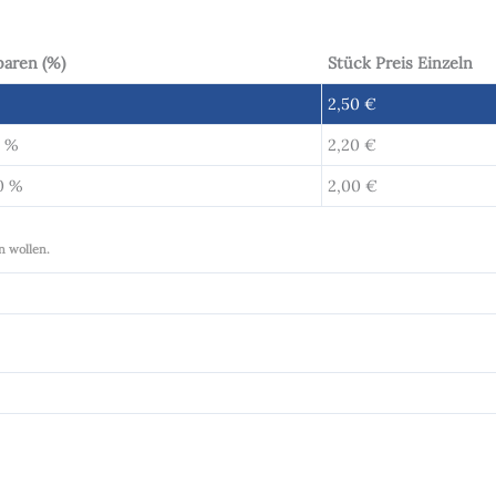
paren (%)
Stück Preis Einzeln
2,50
€
2 %
2,20
€
0 %
2,00
€
n wollen.