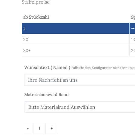
Staffelpreise
ab Stückzahl
S
1
—
20
1
30+
2
Wunschtext ( Namen )
Falls Sie den Konfigurator nicht benutze
Materialauswahl Rand
-
+