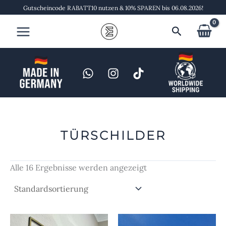
Zum
Gutscheincode RABATT10 nutzen & 10% SPAREN bis 06.08.2026!
Inhalt
Suchen
springen
TÜRSCHILDER
Alle 16 Ergebnisse werden angezeigt