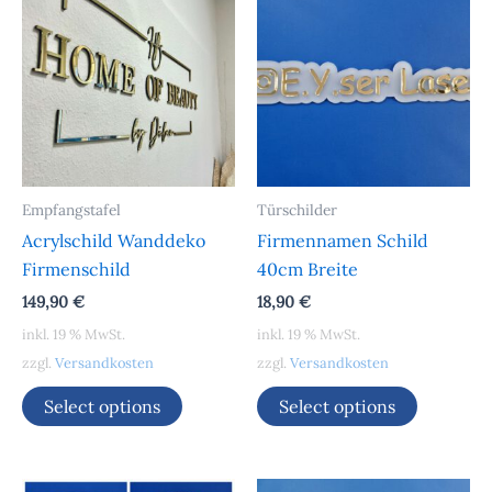
Empfangstafel
Türschilder
Acrylschild Wanddeko
Firmennamen Schild
Firmenschild
40cm Breite
149,90
€
18,90
€
inkl. 19 % MwSt.
inkl. 19 % MwSt.
zzgl.
Versandkosten
zzgl.
Versandkosten
Select options
Select options