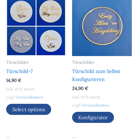
Türschilder
Türschilder
Türschild-7
Türschild zum Selbst
Konfigurieren
14,90
€
24,90
€
inkl. 19 % MwSt.
zzgl.
Versandkosten
inkl. 19 % MwSt.
zzgl.
Versandkosten
Select options
Konfigurator