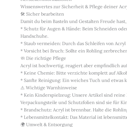
Wissenswertes zur Sicherheit & Pflege deiner Acr
🛠️ Sicher bearbeiten
Damit du beim Basteln und Gestalten Freude hast,
* Schutz für Augen & Hände: Beim Schneiden oder
Handschuhe.
* Staub vermeiden: Durch das Schleifen von Acryl
* Vorsicht bei Bruch: Sollte ein Rohling zerbrech
🧼 Die richtige Pflege
Acryl ist hochwertig, reagiert aber empfindlich auf
* Keine Chemie: Bitte verzichte komplett auf Alko
* Sanfte Reinigung: Ein weiches Tuch und etwas kl
⚠️ Wichtige Warnhinweise
* Kein Kinderspielzeug: Unsere Artikel sind rein
Verpackungsteile und Schutzfolien sind sie für K
* Brandschutz: Acryl ist brennbar. Halte die Roh
* Lebensmittelkontakt: Das Material ist lebensmitte
🌍 Umwelt & Entsorgung