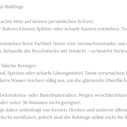
yl-Rohlinge
 achte bitte auf deinen persönlichen Schutz:
 Bohren können Splitter oder scharfe Kanten entstehen. Tra
 entstehen feine Partikel. Nutze eine Atemschutzmaske, um
en, behandle die Bruchstücke mit Vorsicht – es besteht Verl
 falsche Reiniger:
hol, Spiritus oder scharfe Lösungsmittel. Diese verursachen
ares Wasser reichen völlig aus, um die glänzende Oberfläch
e Dekorations- oder Bastelmaterialien. Wegen verschluckbare
inder unter 36 Monaten nicht geeignet.
linge daher unbedingt von Kerzen, Herden und anderen offe
lecht zertifiziert, jedoch sind die Rohlinge selbst nicht für