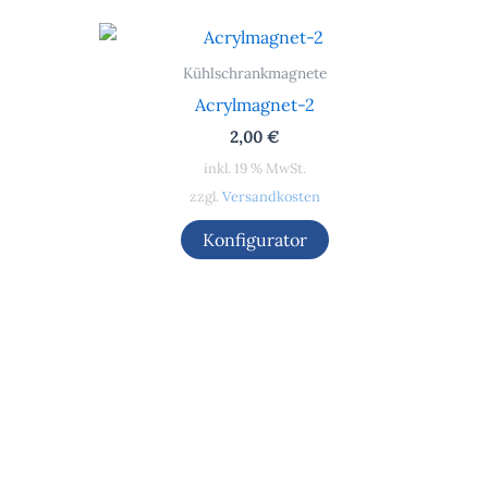
Kühlschrankmagnete
Acrylmagnet-2
2,00
€
inkl. 19 % MwSt.
zzgl.
Versandkosten
Konfigurator