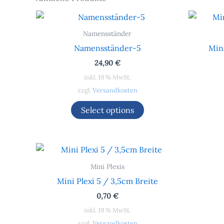
Namensständer
Namensständer-5
Mini
24,90
€
inkl. 19 % MwSt.
zzgl.
Versandkosten
Select options
Mini Plexis
Mini Plexi 5 / 3,5cm Breite
0,70
€
inkl. 19 % MwSt.
zzgl.
Versandkosten