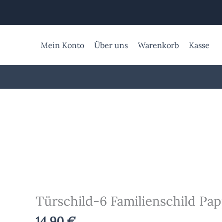
Zum
Inhalt
springen
Mein Konto
Über uns
Warenkorb
Kasse
Türschild-
6
Familienschild
Pappelholz
Menge
Türschild-6 Familienschild Pap
14,90
€