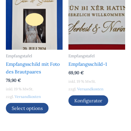
Empfangstafel
Empfangstafel
Empfangsschild mit Foto
Empfangsschild-1
des Brautpaares
69,90
€
79,90
€
inkl. 19 % MwSt.
inkl. 19 % MwSt.
zzgl.
Versandkosten
zzgl.
Versandkosten
Konfigurator
Select options