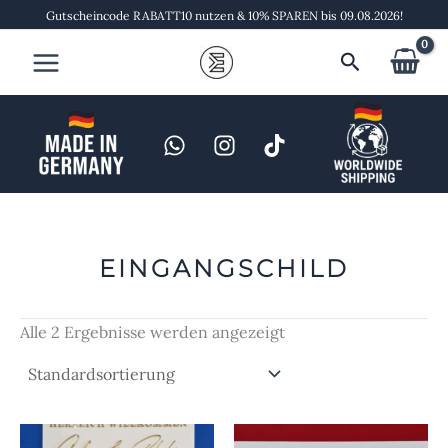
Zum
Gutscheincode RABATT10 nutzen & 10% SPAREN bis 09.08.2026!
Inhalt
Suchen
springen
EINGANGSCHILD
Alle 2 Ergebnisse werden angezeigt