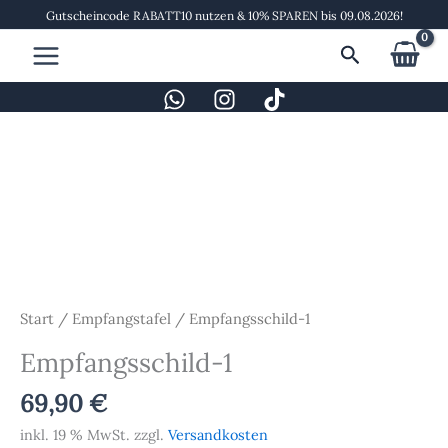
Zum
Gutscheincode RABATT10 nutzen & 10% SPAREN bis 09.08.2026!
Inhalt
Suchen
springen
Empfangsschild-
1
Menge
Start
/
Empfangstafel
/ Empfangsschild-1
Empfangsschild-1
69,90
€
inkl. 19 % MwSt.
zzgl.
Versandkosten