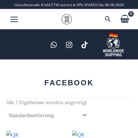
Zum
Gutscheincode RABATT10 nutzen & 10% SPAREN bis 06.08.2026!
Inhalt
Suchen
springen
FACEBOOK
Alle 7 Ergebnisse werden angezeigt