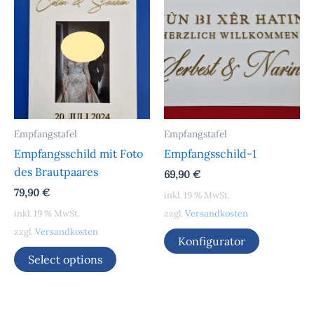
Empfangstafel
Empfangstafel
Empfangsschild mit Foto
Empfangsschild-1
des Brautpaares
69,90
€
79,90
€
inkl. 19 % MwSt.
inkl. 19 % MwSt.
zzgl.
Versandkosten
zzgl.
Versandkosten
Konfigurator
Select options