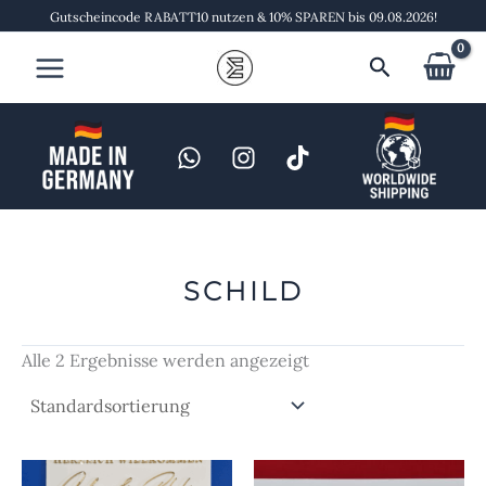
Zum
Gutscheincode RABATT10 nutzen & 10% SPAREN bis 09.08.2026!
Inhalt
Suchen
springen
SCHILD
Alle 2 Ergebnisse werden angezeigt