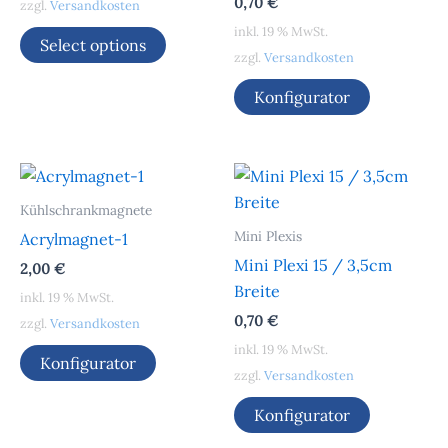
0,70
€
zzgl.
Versandkosten
inkl. 19 % MwSt.
Select options
zzgl.
Versandkosten
Konfigurator
Kühlschrankmagnete
Mini Plexis
Acrylmagnet-1
Mini Plexi 15 / 3,5cm
2,00
€
Breite
inkl. 19 % MwSt.
0,70
€
zzgl.
Versandkosten
inkl. 19 % MwSt.
Konfigurator
zzgl.
Versandkosten
Konfigurator