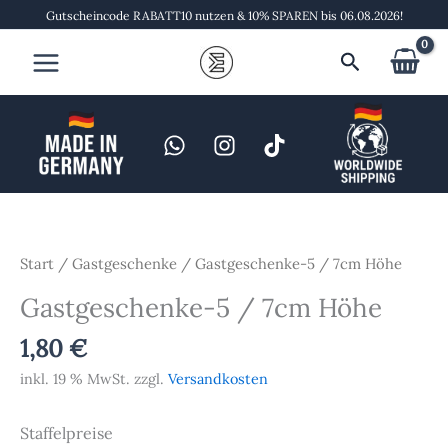
Zum
Gutscheincode RABATT10 nutzen & 10% SPAREN bis 06.08.2026!
Inhalt
Suchen
springen
Gastgeschenke-
5
/
Start
/
Gastgeschenke
/ Gastgeschenke-5 / 7cm Höhe
7cm
Gastgeschenke-5 / 7cm Höhe
Höhe
Menge
1,80
€
inkl. 19 % MwSt.
zzgl.
Versandkosten
Staffelpreise