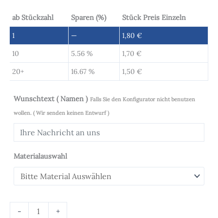
ab Stückzahl
Sparen (%)
Stück Preis Einzeln
1
—
1,80
€
10
5.56 %
1,70
€
20+
16.67 %
1,50
€
Wunschtext ( Namen )
Falls Sie den Konfigurator nicht benutzen
wollen. ( Wir senden keinen Entwurf )
Materialauswahl
-
+