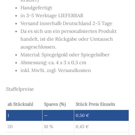
Handgefertigt
in 3-5 Werktage LIEFERBAR
Versand innerhalb Deutschland 2-5 Tage
Da es sich um ein personalisiertes Produkt
handelt, ist die Rückgabe oder Umtausch
ausgeschlossen.
Material: Spiegelgold oder Spiegelsilber
Abmessung: ca. 4 x 3 x 0,3 cm
inkl. MwSt. zzgl. Versandkosten
Staffelpreise
ab Stückzahl
Sparen (%)
Stück Preis Einzeln
1
—
0,50
€
20
10 %
0,45
€