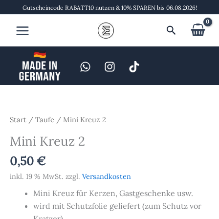
Zum
Gutscheincode RABATT10 nutzen & 10% SPAREN bis 06.08.2026!
Inhalt
Suchen
springen
Mini
Kreuz
2
Start
/
Taufe
/ Mini Kreuz 2
Menge
Mini Kreuz 2
0,50
€
inkl. 19 % MwSt.
zzgl.
Versandkosten
Mini Kreuz für Kerzen, Gastgeschenke usw.
wird mit Schutzfolie geliefert (zum Schutz vor
Kratzer)