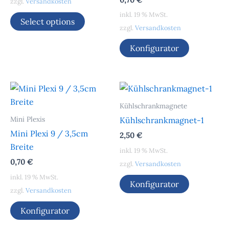
zzgl.
Versandkosten
inkl. 19 % MwSt.
Select options
zzgl.
Versandkosten
Konfigurator
Kühlschrankmagnete
Mini Plexis
Kühlschrankmagnet-1
Mini Plexi 9 / 3,5cm
2,50
€
Breite
inkl. 19 % MwSt.
0,70
€
zzgl.
Versandkosten
inkl. 19 % MwSt.
Konfigurator
zzgl.
Versandkosten
Konfigurator