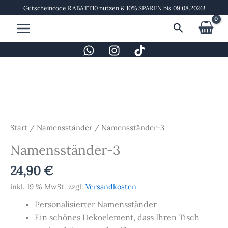
Zum
Gutscheincode RABATT10 nutzen & 10% SPAREN bis 09.08.2026!
Inhalt
Suchen
springen
Namensständer-
3
Menge
Start
/
Namensständer
/ Namensständer-3
Namensständer-3
24,90
€
inkl. 19 % MwSt.
zzgl.
Versandkosten
Personalisierter Namensständer
Ein schönes Dekoelement, dass Ihren Tisch