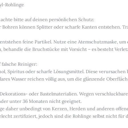
yl-Rohlinge
 achte bitte auf deinen persönlichen Schutz:
 Bohren können Splitter oder scharfe Kanten entstehen. Tra
 entstehen feine Partikel. Nutze eine Atemschutzmaske, um
en, behandle die Bruchstücke mit Vorsicht – es besteht Verl
 falsche Reiniger:
hol, Spiritus oder scharfe Lösungsmittel. Diese verursachen
ares Wasser reichen völlig aus, um die glänzende Oberfläch
e Dekorations- oder Bastelmaterialien. Wegen verschluckbare
inder unter 36 Monaten nicht geeignet.
linge daher unbedingt von Kerzen, Herden und anderen offe
lecht zertifiziert, jedoch sind die Rohlinge selbst nicht für