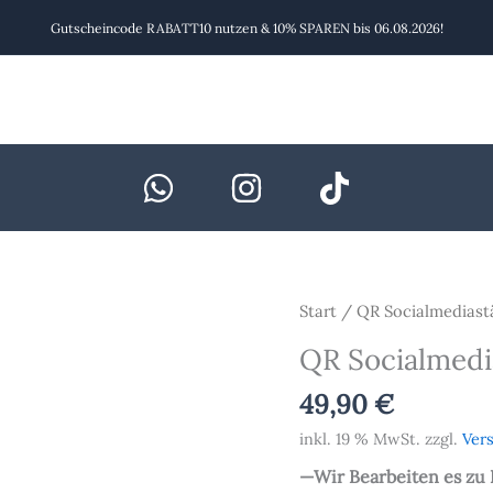
Gutscheincode RABATT10 nutzen & 10% SPAREN bis 06.08.2026!
QR
Start
/
QR Socialmediast
Socialmediaständer-
QR Socialmedi
14
/
49,90
€
4
inkl. 19 % MwSt.
zzgl.
Ver
QR
—Wir Bearbeiten es zu
Codes