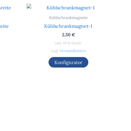
Kühlschrankmagnete
eite
Kühlschrankmagnet-1
2,50
€
inkl. 19 % MwSt.
zzgl.
Versandkosten
Konfigurator