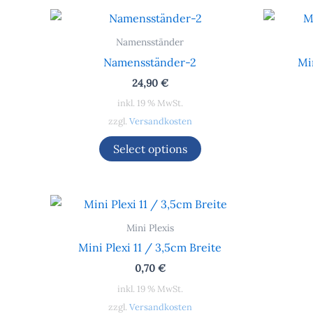
Namensständer
Namensständer-2
Mi
24,90
€
inkl. 19 % MwSt.
zzgl.
Versandkosten
Select options
Mini Plexis
Mini Plexi 11 / 3,5cm Breite
0,70
€
inkl. 19 % MwSt.
zzgl.
Versandkosten