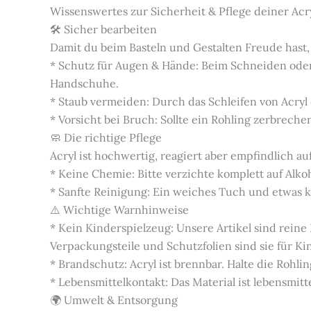
Wissenswertes zur Sicherheit & Pflege deiner Acr
🛠️ Sicher bearbeiten
Damit du beim Basteln und Gestalten Freude hast,
* Schutz für Augen & Hände: Beim Schneiden oder
Handschuhe.
* Staub vermeiden: Durch das Schleifen von Acryl
* Vorsicht bei Bruch: Sollte ein Rohling zerbrech
🧼 Die richtige Pflege
Acryl ist hochwertig, reagiert aber empfindlich auf
* Keine Chemie: Bitte verzichte komplett auf Alko
* Sanfte Reinigung: Ein weiches Tuch und etwas kl
⚠️ Wichtige Warnhinweise
* Kein Kinderspielzeug: Unsere Artikel sind rein
Verpackungsteile und Schutzfolien sind sie für K
* Brandschutz: Acryl ist brennbar. Halte die Roh
* Lebensmittelkontakt: Das Material ist lebensmitte
🌍 Umwelt & Entsorgung