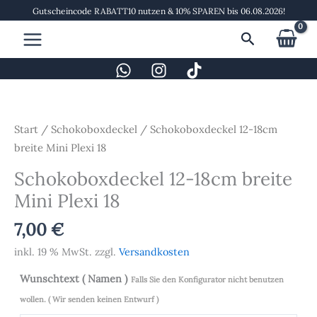
Zum
Gutscheincode RABATT10 nutzen & 10% SPAREN bis 06.08.2026!
Inhalt
Suchen
springen
Schokoboxdeckel
12-
18cm
Start
/
Schokoboxdeckel
/ Schokoboxdeckel 12-18cm
breite
breite Mini Plexi 18
Mini
Schokoboxdeckel 12-18cm breite
Plexi
Mini Plexi 18
18
Menge
7,00
€
inkl. 19 % MwSt.
zzgl.
Versandkosten
Wunschtext ( Namen )
Falls Sie den Konfigurator nicht benutzen
wollen. ( Wir senden keinen Entwurf )