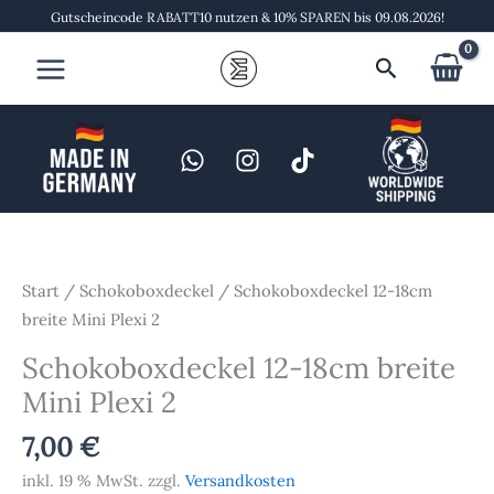
Zum
Gutscheincode RABATT10 nutzen & 10% SPAREN bis 09.08.2026!
Inhalt
Suchen
springen
Schokoboxdeckel
12-
18cm
Start
/
Schokoboxdeckel
/ Schokoboxdeckel 12-18cm
breite
breite Mini Plexi 2
Mini
Schokoboxdeckel 12-18cm breite
Plexi
Mini Plexi 2
2
Menge
7,00
€
inkl. 19 % MwSt.
zzgl.
Versandkosten