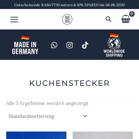
Zum
Gutscheincode RABATT10 nutzen & 10% SPAREN bis 06.08.2026!
Inhalt
Suchen
springen
KUCHENSTECKER
Alle 5 Ergebnisse werden angezeigt