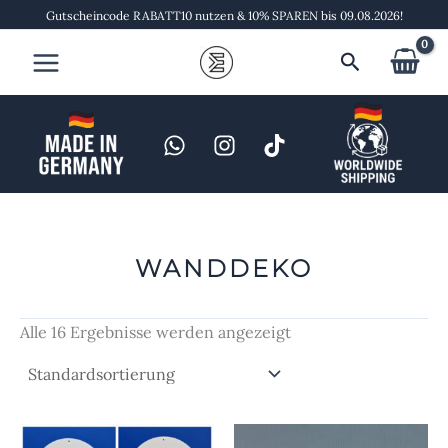
Zum
Gutscheincode RABATT10 nutzen & 10% SPAREN bis 09.08.2026!
Inhalt
Suchen
springen
WANDDEKO
Alle 16 Ergebnisse werden angezeigt