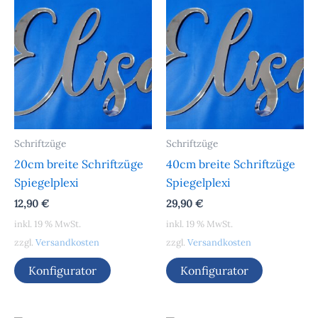
Schriftzüge
Schriftzüge
20cm breite Schriftzüge
40cm breite Schriftzüge
Spiegelplexi
Spiegelplexi
12,90
€
29,90
€
inkl. 19 % MwSt.
inkl. 19 % MwSt.
zzgl.
Versandkosten
zzgl.
Versandkosten
Konfigurator
Konfigurator