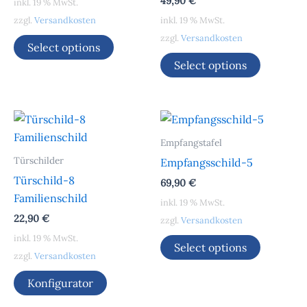
49,90
€
inkl. 19 % MwSt.
zzgl.
Versandkosten
inkl. 19 % MwSt.
zzgl.
Versandkosten
Select options
Select options
Empfangstafel
Türschilder
Empfangsschild-5
Türschild-8
69,90
€
Familienschild
inkl. 19 % MwSt.
22,90
€
zzgl.
Versandkosten
inkl. 19 % MwSt.
Select options
zzgl.
Versandkosten
Konfigurator