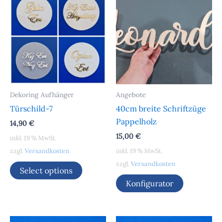
Dekoring Aufhänger
Angebote
Türschild-7
40cm breite Schriftzüge
Pappelholz
14,90
€
15,00
€
inkl. 19 % MwSt.
zzgl.
Versandkosten
inkl. 19 % MwSt.
zzgl.
Versandkosten
Select options
Konfigurator