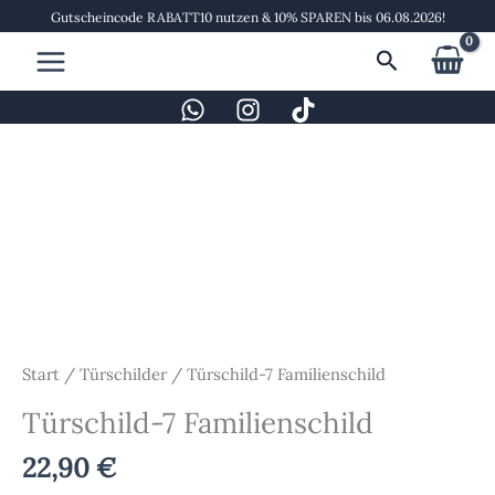
Zum
Gutscheincode RABATT10 nutzen & 10% SPAREN bis 06.08.2026!
Inhalt
Suchen
springen
Türschild-
7
Familienschild
Menge
Start
/
Türschilder
/ Türschild-7 Familienschild
Türschild-7 Familienschild
22,90
€