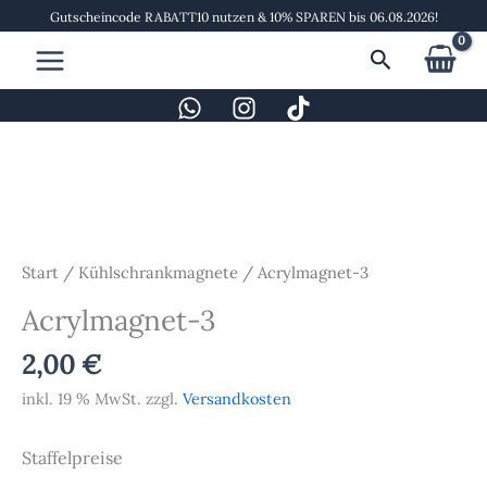
Zum
Gutscheincode RABATT10 nutzen & 10% SPAREN bis 06.08.2026!
Inhalt
Suchen
springen
Acrylmagnet-
3
Menge
Start
/
Kühlschrankmagnete
/ Acrylmagnet-3
Acrylmagnet-3
2,00
€
inkl. 19 % MwSt.
zzgl.
Versandkosten
Staffelpreise