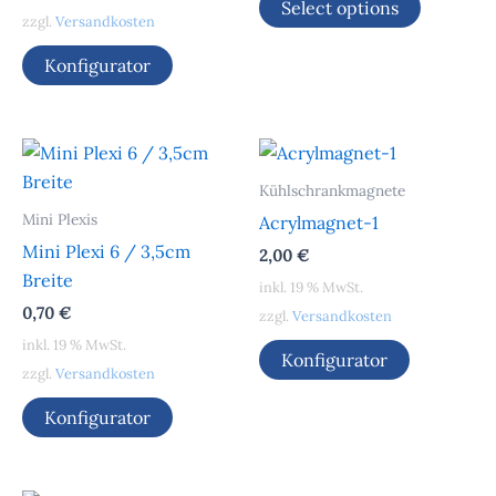
Select options
zzgl.
Versandkosten
Konfigurator
Kühlschrankmagnete
Mini Plexis
Acrylmagnet-1
Mini Plexi 6 / 3,5cm
2,00
€
Breite
inkl. 19 % MwSt.
0,70
€
zzgl.
Versandkosten
inkl. 19 % MwSt.
Konfigurator
zzgl.
Versandkosten
Konfigurator