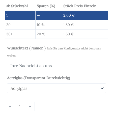
ab Stückzahl
Sparen (%)
Stück Preis Einzeln
1
—
2,00
€
20
10 %
1,80
€
30+
20 %
1,60
€
Wunschtext ( Namen )
Falls Sie den Konfigurator nicht benutzen
wollen.
Acrylglas (Transparent Durchsichtig)
-
+