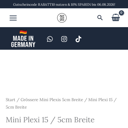
Zum
Gutscheincode RABATT10 nutzen & 10% SPAREN bis 06.08.2026!
Inhalt
Suchen
springen
Mini
Plexi
15
/
5cm
Breite
Menge
Start
/
Grössere Mini Plexis 5cm Breite
/ Mini Plexi 15 /
5cm Breite
Mini Plexi 15 / 5cm Breite