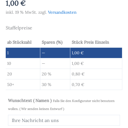
1,00
€
inkl. 19 % MwSt.
zzgl.
Versandkosten
Staffelpreise
ab Stückzahl
Sparen (%)
Stück Preis Einzeln
1
—
1,00
€
10
—
1,00
€
20
20 %
0,80
€
50+
30 %
0,70
€
Wunschtext ( Namen )
Falls Sie den Konfigurator nicht benutzen
wollen. ( Wir senden keinen Entwurf )