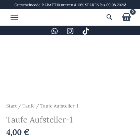
Zum
Gutscheincode RABATT10 nutzen & 10% SPAREN bis 09.08.2026!
Inhalt
Suchen
springen
Taufe
Aufsteller-
1
Menge
Start
/
Taufe
/ Taufe Aufsteller-1
Taufe Aufsteller-1
4,00
€