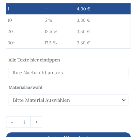
1
—
4,00
€
10
5 %
3,80
€
20
12.5 %
3,50
€
30+
17.5 %
3,30
€
Alle Texte hier eintippen
Materialauswahl
-
+