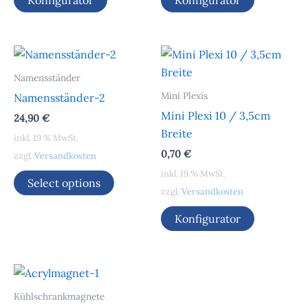
Konfigurator
Konfigurator
Namensständer
Mini Plexis
Namensständer-2
Mini Plexi 10 / 3,5cm
24,90
€
Breite
inkl. 19 % MwSt.
0,70
€
zzgl.
Versandkosten
inkl. 19 % MwSt.
Select options
zzgl.
Versandkosten
Konfigurator
Kühlschrankmagnete